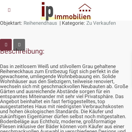
Objektart:
Reihenendhaus
| Kategorie:
Zu Verkaufen
HAUSANSICHT
Beschreibung:
Das in zeitlosem Weiß und stilvollem Grau gehaltene
Reiheneckhaus zum Erstbezug fügt sich perfekt in die
gewachsene, umliegende Wohnbebauung ein. Solide
Wohnhäuser aus den Siebzigern, teilweise renoviert,
wechseln sich mit geschmackvollen Neubauten ab. Große
Gärten und ausreichende Abstände sorgen für ein
entspanntes Miteinander mit sehr viel Privatsphäre. Das
Angebot beinhaltet ein fast fertiggestelltes, top
ausgestattetes Haus mit niedrigsten Verbrauchskosten
und hohen ökologischen Standards. Die Käufer und
zukünftigen Eigentümer dürfen selbst noch mitgestalten.
Bodenbeläge aus Echtholz, moderne, großformatige
Fliesen inklusive der Bäder können vom Käufer aus einer
geschmackvollen Auswahl in verschiedenen Designs und