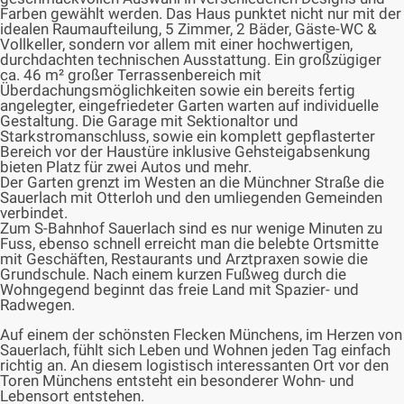
Farben gewählt werden. Das Haus punktet nicht nur mit der
idealen Raumaufteilung, 5 Zimmer, 2 Bäder, Gäste-WC &
Vollkeller, sondern vor allem mit einer hochwertigen,
durchdachten technischen Ausstattung. Ein großzügiger
ca. 46 m² großer Terrassenbereich mit
Überdachungsmöglichkeiten sowie ein bereits fertig
angelegter, eingefriedeter Garten warten auf individuelle
Gestaltung. Die Garage mit Sektionaltor und
Starkstromanschluss, sowie ein komplett gepflasterter
Bereich vor der Haustüre inklusive Gehsteigabsenkung
bieten Platz für zwei Autos und mehr.
Der Garten grenzt im Westen an die Münchner Straße die
Sauerlach mit Otterloh und den umliegenden Gemeinden
verbindet.
Zum S-Bahnhof Sauerlach sind es nur wenige Minuten zu
Fuss, ebenso schnell erreicht man die belebte Ortsmitte
mit Geschäften, Restaurants und Arztpraxen sowie die
Grundschule. Nach einem kurzen Fußweg durch die
Wohngegend beginnt das freie Land mit Spazier- und
Radwegen.
Auf einem der schönsten Flecken Münchens, im Herzen von
Sauerlach, fühlt sich Leben und Wohnen jeden Tag einfach
richtig an. An diesem logistisch interessanten Ort vor den
Toren Münchens entsteht ein besonderer Wohn- und
Lebensort entstehen.