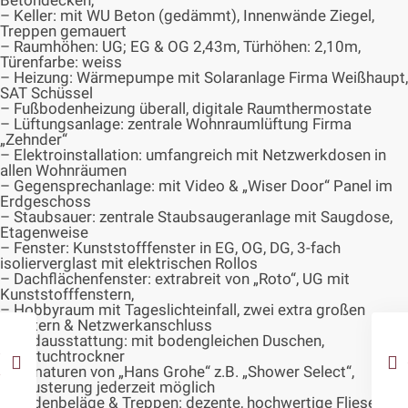
Betondecken,
– Keller: mit WU Beton (gedämmt), Innenwände Ziegel,
Treppen gemauert
– Raumhöhen: UG; EG & OG 2,43m, Türhöhen: 2,10m,
Türenfarbe: weiss
– Heizung: Wärmepumpe mit Solaranlage Firma Weißhaupt,
SAT Schüssel
– Fußbodenheizung überall, digitale Raumthermostate
– Lüftungsanlage: zentrale Wohnraumlüftung Firma
„Zehnder“
– Elektroinstallation: umfangreich mit Netzwerkdosen in
allen Wohnräumen
– Gegensprechanlage: mit Video & „Wiser Door“ Panel im
Erdgeschoss
– Staubsauer: zentrale Staubsaugeranlage mit Saugdose,
Etagenweise
– Fenster: Kunststofffenster in EG, OG, DG, 3-fach
isolierverglast mit elektrischen Rollos
– Dachflächenfenster: extrabreit von „Roto“, UG mit
Kunststofffenstern,
– Hobbyraum mit Tageslichteinfall, zwei extra großen
Fenstern & Netzwerkanschluss
– Badausstattung: mit bodengleichen Duschen,
Handtuchtrockner
– Armaturen von „Hans Grohe“ z.B. „Shower Select“,
Bemusterung jederzeit möglich
– Bodenbeläge & Treppen: dezente, hochwertige Fliesen &/