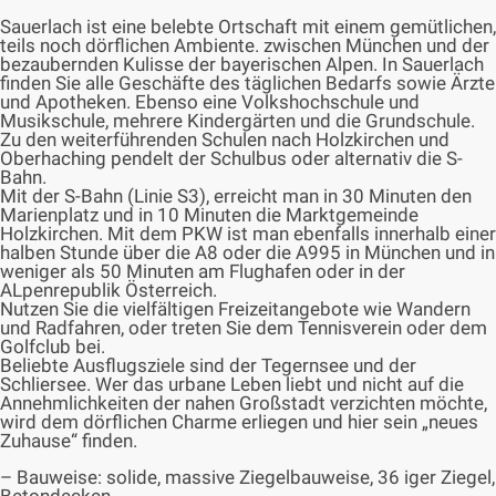
Sauerlach ist eine belebte Ortschaft mit einem gemütlichen,
teils noch dörflichen Ambiente. zwischen München und der
bezaubernden Kulisse der bayerischen Alpen. In Sauerlach
finden Sie alle Geschäfte des täglichen Bedarfs sowie Ärzte
und Apotheken. Ebenso eine Volkshochschule und
Musikschule, mehrere Kindergärten und die Grundschule.
Zu den weiterführenden Schulen nach Holzkirchen und
Oberhaching pendelt der Schulbus oder alternativ die S-
Bahn.
Mit der S-Bahn (Linie S3), erreicht man in 30 Minuten den
Marienplatz und in 10 Minuten die Marktgemeinde
Holzkirchen. Mit dem PKW ist man ebenfalls innerhalb einer
halben Stunde über die A8 oder die A995 in München und in
weniger als 50 Minuten am Flughafen oder in der
ALpenrepublik Österreich.
Nutzen Sie die vielfältigen Freizeitangebote wie Wandern
und Radfahren, oder treten Sie dem Tennisverein oder dem
Golfclub bei.
Beliebte Ausflugsziele sind der Tegernsee und der
Schliersee. Wer das urbane Leben liebt und nicht auf die
Annehmlichkeiten der nahen Großstadt verzichten möchte,
wird dem dörflichen Charme erliegen und hier sein „neues
Zuhause“ finden.
– Bauweise: solide, massive Ziegelbauweise, 36 iger Ziegel,