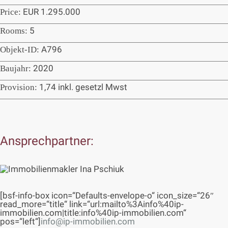
EUR 1.295.000
Price:
5
Rooms:
A796
Objekt-ID:
2020
Baujahr:
1,74 inkl. gesetzl Mwst
Provision:
Ansprechpartner:
[bsf-info-box icon=“Defaults-envelope-o“ icon_size=“26″
read_more=“title“ link=“url:mailto%3Ainfo%40ip-
immobilien.com|title:info%40ip-immobilien.com“
pos=“left“]
info@ip-immobilien.com