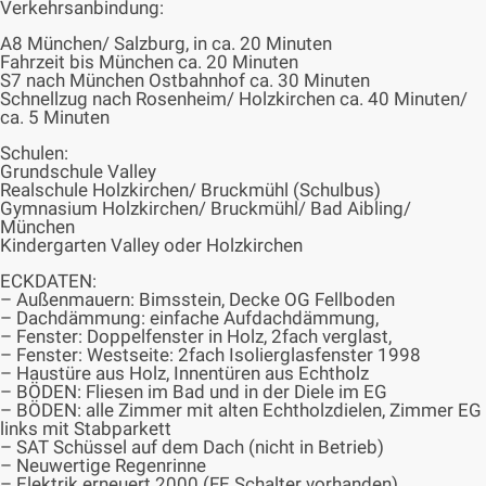
Verkehrsanbindung:
A8 München/ Salzburg, in ca. 20 Minuten
Fahrzeit bis München ca. 20 Minuten
S7 nach München Ostbahnhof ca. 30 Minuten
Schnellzug nach Rosenheim/ Holzkirchen ca. 40 Minuten/
ca. 5 Minuten
Schulen:
Grundschule Valley
Realschule Holzkirchen/ Bruckmühl (Schulbus)
Gymnasium Holzkirchen/ Bruckmühl/ Bad Aibling/
München
Kindergarten Valley oder Holzkirchen
ECKDATEN:
– Außenmauern: Bimsstein, Decke OG Fellboden
– Dachdämmung: einfache Aufdachdämmung,
– Fenster: Doppelfenster in Holz, 2fach verglast,
– Fenster: Westseite: 2fach Isolierglasfenster 1998
– Haustüre aus Holz, Innentüren aus Echtholz
– BÖDEN: Fliesen im Bad und in der Diele im EG
– BÖDEN: alle Zimmer mit alten Echtholzdielen, Zimmer EG
links mit Stabparkett
– SAT Schüssel auf dem Dach (nicht in Betrieb)
– Neuwertige Regenrinne
– Elektrik erneuert 2000 (FE Schalter vorhanden)