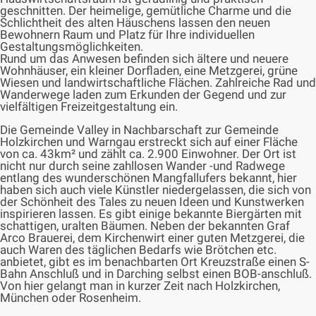
geschnitten. Der heimelige, gemütliche Charme und die
Schlichtheit des alten Häuschens lassen den neuen
Bewohnern Raum und Platz für Ihre individuellen
Gestaltungsmöglichkeiten.
Rund um das Anwesen befinden sich ältere und neuere
Wohnhäuser, ein kleiner Dorfladen, eine Metzgerei, grüne
Wiesen und landwirtschaftliche Flächen. Zahlreiche Rad und
Wanderwege laden zum Erkunden der Gegend und zur
vielfältigen Freizeitgestaltung ein.
Die Gemeinde Valley in Nachbarschaft zur Gemeinde
Holzkirchen und Warngau erstreckt sich auf einer Fläche
von ca. 43km² und zählt ca. 2.900 Einwohner. Der Ort ist
nicht nur durch seine zahllosen Wander -und Radwege
entlang des wunderschönen Mangfallufers bekannt, hier
haben sich auch viele Künstler niedergelassen, die sich von
der Schönheit des Tales zu neuen Ideen und Kunstwerken
inspirieren lassen. Es gibt einige bekannte Biergärten mit
schattigen, uralten Bäumen. Neben der bekannten Graf
Arco Brauerei, dem Kirchenwirt einer guten Metzgerei, die
auch Waren des täglichen Bedarfs wie Brötchen etc.
anbietet, gibt es im benachbarten Ort Kreuzstraße einen S-
Bahn Anschluß und in Darching selbst einen BOB-anschluß.
Von hier gelangt man in kurzer Zeit nach Holzkirchen,
München oder Rosenheim.