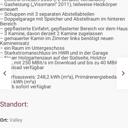
– Gasheizung („Vissmann“ 2011), teilweise Heizkörper
erneuert
– Schuppen mit 3 separaten Abstellabteilen
– Doppelgarage mit Speicher und Abstellraum im hinteren
Bereich
– gepflasterte Einfahrt, gepflasterter Bereich vor dem Haus
– 3 Kamine, davon derzeit 2 Kamine zugelassen
– gemauerter Kamin im Zimmer links benötigt neuen
Kamineinsatz
– ein Raum im Untergeschoss
– Starkstromanschluss im HWR und in der Garage
– Neuer Holzgartenzaun auf der Südseite, Holztor
– DSL mit 250 MBit/s im Download und bis zu 40 MBit/s
im Upload verfügbar
Bedarfsausweis: 248,2 kWh (m²a), Primärenergiebedarf
275,4 kWh (m²a)
frei, ab sofort verfügbar
Standort:
Ort:
Valley