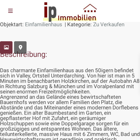
Objektart:
Einfamilienhaus
| Kategorie:
Zu Verkaufen
HAUSANSICHT
Beschreibung:
Das charmante Einfamilienhaus aus den 50igern befindet
sich in Valley, Ortsteil Unterdarching. Von hier ist man in 5
Minuten im benachbarten Holzkirchen, auf der Autobahn A8
in Richtung Salzburg & München und im Voralpenland mit
seinen enormen Freizeitmöglichkeiten.
Angrenzend an das Gelände eines bewirtschafteten
Bauernhofs werden vor allem Familien den Platz, die
Abstände und das Miteinander eines modernen Dorflebens
genießen. Ein alter Baumbestand im Garten, ein
gepflasterter Hof mit Zufahrt, ein geräumiger
Holzschuppen sowie eine Doppelgarage sorgen für ein
großzügiges und entspanntes Wohnen. Das ältere,
teilunterkellerte, massive Haus mit 6 Zimmern, WC, Bad und
Hauswirtschaftsraum ist geradlinig und praktisch