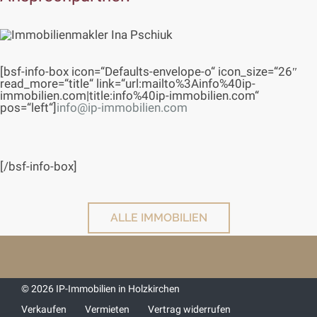
[bsf-info-box icon=“Defaults-envelope-o“ icon_size=“26″
read_more=“title“ link=“url:mailto%3Ainfo%40ip-
immobilien.com|title:info%40ip-immobilien.com“
pos=“left“]
info@ip-immobilien.com
[/bsf-info-box]
ALLE IMMOBILIEN
© 2026 IP-Immobilien in Holzkirchen
Verkaufen
Vermieten
Vertrag widerrufen