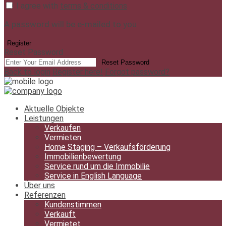
I agree with
terms & conditions
A password will be e-mailed to you
Register
Reset Password
Reset Password
Back to login
Register here!
Forgot password?
Aktuelle Objekte
Leistungen
Verkaufen
Vermieten
Home Staging – Verkaufsförderung
Immobilienbewertung
Service rund um die Immobilie
Service in English Language
Über uns
Referenzen
Kundenstimmen
Verkauft
Vermietet