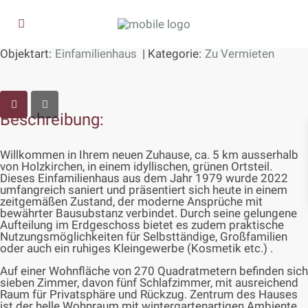
Objektart:
Einfamilienhaus
| Kategorie:
Zu Vermieten
AUSSENANSICHT
Beschreibung:
Willkommen in Ihrem neuen Zuhause, ca. 5 km ausserhalb
von Holzkirchen, in einem idyllischen, grünen Ortsteil.
Dieses Einfamilienhaus aus dem Jahr 1979 wurde 2022
umfangreich saniert und präsentiert sich heute in einem
zeitgemäßen Zustand, der moderne Ansprüche mit
bewährter Bausubstanz verbindet. Durch seine gelungene
Aufteilung im Erdgeschoss bietet es zudem praktische
Nutzungsmöglichkeiten für Selbsttändige, Großfamilien
oder auch ein ruhiges Kleingewerbe (Kosmetik etc.) .
Auf einer Wohnfläche von 270 Quadratmetern befinden sich
sieben Zimmer, davon fünf Schlafzimmer, mit ausreichend
Raum für Privatsphäre und Rückzug. Zentrum des Hauses
ist der helle Wohnraum mit wintergartenartigen Ambiente,