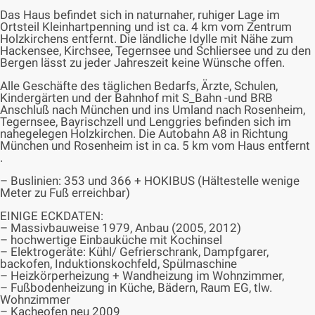
Das Haus befindet sich in naturnaher, ruhiger Lage im
Ortsteil Kleinhartpenning und ist ca. 4 km vom Zentrum
Holzkirchens entfernt. Die ländliche Idylle mit Nähe zum
Hackensee, Kirchsee, Tegernsee und Schliersee und zu den
Bergen lässt zu jeder Jahreszeit keine Wünsche offen.
Alle Geschäfte des täglichen Bedarfs, Ärzte, Schulen,
Kindergärten und der Bahnhof mit S_Bahn -und BRB
Anschluß nach München und ins Umland nach Rosenheim,
Tegernsee, Bayrischzell und Lenggries befinden sich im
nahegelegen Holzkirchen. Die Autobahn A8 in Richtung
München und Rosenheim ist in ca. 5 km vom Haus entfernt
.
– Buslinien: 353 und 366 + HOKIBUS (Hältestelle wenige
Meter zu Fuß erreichbar)
EINIGE ECKDATEN:
– Massivbauweise 1979, Anbau (2005, 2012)
– hochwertige Einbauküche mit Kochinsel
– Elektrogeräte: Kühl/ Gefrierschrank, Dampfgarer,
backofen, Induktionskochfeld, Spülmaschine
– Heizkörperheizung + Wandheizung im Wohnzimmer,
– Fußbodenheizung in Küche, Bädern, Raum EG, tlw.
Wohnzimmer
– Kacheofen neu 2009