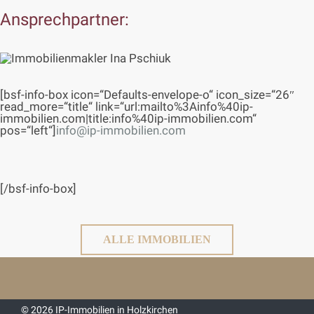
Ansprechpartner:
[bsf-info-box icon=“Defaults-envelope-o“ icon_size=“26″
read_more=“title“ link=“url:mailto%3Ainfo%40ip-
immobilien.com|title:info%40ip-immobilien.com“
pos=“left“]
info@ip-immobilien.com
[/bsf-info-box]
ALLE IMMOBILIEN
© 2026 IP-Immobilien in Holzkirchen