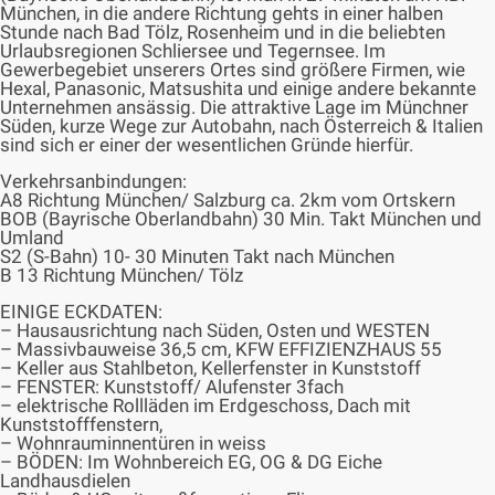
München, in die andere Richtung gehts in einer halben
Stunde nach Bad Tölz, Rosenheim und in die beliebten
Urlaubsregionen Schliersee und Tegernsee. Im
Gewerbegebiet unserers Ortes sind größere Firmen, wie
Hexal, Panasonic, Matsushita und einige andere bekannte
Unternehmen ansässig. Die attraktive Lage im Münchner
Süden, kurze Wege zur Autobahn, nach Österreich & Italien
sind sich er einer der wesentlichen Gründe hierfür.
Verkehrsanbindungen:
A8 Richtung München/ Salzburg ca. 2km vom Ortskern
BOB (Bayrische Oberlandbahn) 30 Min. Takt München und
Umland
S2 (S-Bahn) 10- 30 Minuten Takt nach München
B 13 Richtung München/ Tölz
EINIGE ECKDATEN:
– Hausausrichtung nach Süden, Osten und WESTEN
– Massivbauweise 36,5 cm, KFW EFFIZIENZHAUS 55
– Keller aus Stahlbeton, Kellerfenster in Kunststoff
– FENSTER: Kunststoff/ Alufenster 3fach
– elektrische Rollläden im Erdgeschoss, Dach mit
Kunststofffenstern,
– Wohnrauminnentüren in weiss
– BÖDEN: Im Wohnbereich EG, OG & DG Eiche
Landhausdielen