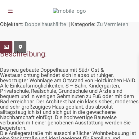
Objektart:
Doppelhaushälfte
| Kategorie:
Zu Vermieten
HAUSANSICHT
Beschreibung:
Das neu gebaute Doppelhaus mit Süd/ Ost &
Westausrichtung befindet sich in absolut ruhiger,
bevorzugter Wohnlage am Ortsrand von Holzkirchen HAID.
Alle Einkaufsmöglichkeiten, S – Bahn, Kindergärten,
Privatschule, Realschule, Grundschule und Ärzte sind
bequem und in wenigen Gehminuten zu Fuß oder mit dem
Rad erreichbar. Der Architekt hat ein klassisches, modernes
und sehr großzügiges Haus geplant, das absolut
alltagstauglich ist und sich gut in die gewachsene
Nachbarschaft einfügt. Die hochwertige Bauweise
verbunden mit einer gehobenen Ausstattung werden Sie
begeistern.
Die Anliegerstraße mit ausschließlicher Wohnbebauung ist
eine Sackstraße und ideal geeignet für Familien und