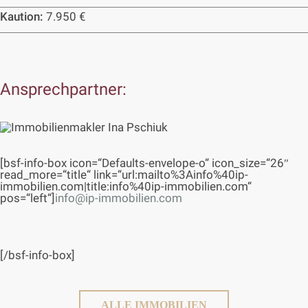
Kaution:
7.950 €
Ansprechpartner:
[bsf-info-box icon=“Defaults-envelope-o“ icon_size=“26″
read_more=“title“ link=“url:mailto%3Ainfo%40ip-
immobilien.com|title:info%40ip-immobilien.com“
pos=“left“]
info@ip-immobilien.com
[/bsf-info-box]
ALLE IMMOBILIEN