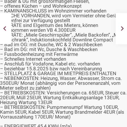
– Bäder & UG mit großformatigen Fliesen,
– offenes Küchen – und Wohnkonzept
– KAMINANSCHLUSS im Wohnzimmer vorhanden
– KÜCHE VORHANDEN, wird vom Vermieter ohne Geräte
kostenfrei zur Verfügung gestellt
– GERÄTE sind EIgentum des Mieters, können
übernommen werden VB 4.300EUR
– GERÄTE: „Miele Geschirrspüler“, „Miele Backofen“, „Miele
Kühlschrank“, Induktionskochfeld Downline Compact
– Bad im OG: mit Dusche, WC & 2 Waschbecken
– Bad im DG: mit Wc, Dusche & Waschbecken
– Fussbodenheizung mit Fernwärme
– Schnelles Internet vorhanden
– Anschluß für Vodafone, Kabel etc. vorhanden
– beziehbar 15.8.2025 bzw nach Vereinbarunng
– STELLPLATZ & GARAGE IM MIETPREIS ENTHALTEN
– NEBENKOSTEN: Heizung, Wasser, Abwasser, Strom ca.
350EUR/ Monat (abhängig von der Personenanzahl, vom
Mieter selbst zu zahlen)
– BETRIEBSKOSTEN: Versicherungen ca. 65EUR, Steuer ca.
20EUR, Müll 25EUR, Wartung Entkalkungsanlage 13EUR,
Heizung Wartung 13EUR
– BETRIEBSKOSTEN: Pumpmensumpf Wartung 10EUR,
Kamin 5EUR, Kabel 5EUR, Wartung Brandmelder 4EUR (als
Vorrauszahlung 170EUR/ Monat)
– ENERGIEWERT 45,4 KWH (m²a),