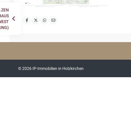
.ZEN
HAUS
WEST
UNG)
© 2026 IP-Immobilien in Holzkirchen